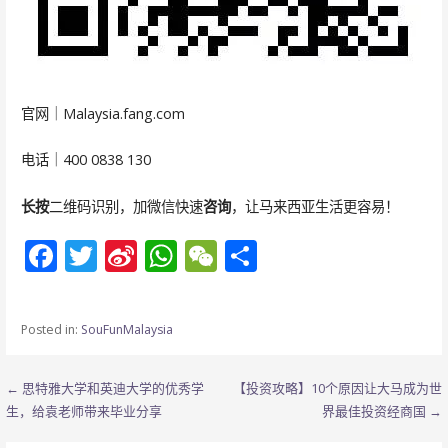
官网｜Malaysia.fang.com
电话｜400 0838 130
长按
二维码识别，加微信快速
咨询
，让马来西亚生活更容易！
F
T
Si
W
W
分
ac
w
n
h
e
享
e
itt
a
at
C
Posted in:
SouFunMalaysia
b
er
W
s
h
o
ei
A
at
文
← 思特雅大学和英迪大学的优秀学
【投资攻略】10个原因让大马成为世
o
b
p
生，给袁老师带来毕业分享
界最佳投资经商国 →
章
k
o
p