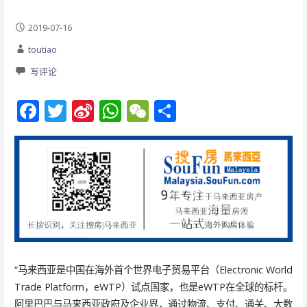
2019-07-16
toutiao
写评论
F
T
Si
W
W
分
ac
w
n
h
e
享
e
itt
a
at
C
b
er
W
s
h
o
ei
A
at
o
b
p
k
o
p
“马来西亚是中国在海外首个世界电子贸易平台（Electronic World
Trade Platform，eWTP）试点国家，也是eWTP在全球的标杆。
阿里巴巴与马来西亚政府及企业界，通过物流、支付、通关、大数