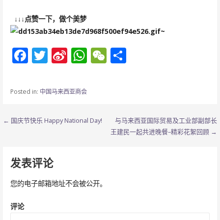
↓↓↓点赞一下，做个美梦
~
F
T
Si
W
W
分
ac
w
n
h
e
享
e
itt
a
at
C
Posted in:
中国马来西亚商会
b
er
W
s
h
o
ei
A
at
文
← 国庆节快乐 Happy National Day!
与马来西亚国际贸易及工业部副部长
o
b
p
王建民一起共进晚餐–精彩花絮回顾 →
章
k
o
p
导
发表评论
航
您的电子邮箱地址不会被公开。
评论