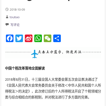
2018-10-09
toutiao
写评论
F
T
Si
W
W
分
ac
w
n
h
e
享
e
itt
a
at
C
b
er
W
s
h
o
ei
A
at
中国个税改革落地全面解读
o
b
p
2018年8月31日，十三届全国人大常委会第五次会议表决通过了
k
o
p
《全国人民代表大会常务委员会关于修改＜中华人民共和国个人所
得税法＞的决定》，此次修订后的个人所得税法开启了个税领域分
类与综合相结合的新税制，并对税法进行了多方面的完善。