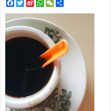
F
T
Si
W
W
分
ac
w
n
h
e
享
e
itt
a
at
C
b
er
W
s
h
o
ei
A
at
o
b
p
k
o
p