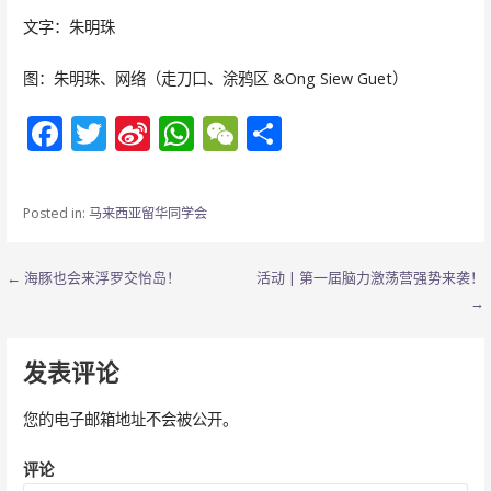
文字：朱明珠
图：朱明珠、网络（走刀口、涂鸦区 &Ong Siew Guet）
F
T
Si
W
W
分
ac
w
n
h
e
享
e
itt
a
at
C
Posted in:
马来西亚留华同学会
b
er
W
s
h
o
ei
A
at
文
← 海豚也会来浮罗交怡岛！
活动 | 第一届脑力激荡营强势来袭！
o
b
p
→
章
k
o
p
导
发表评论
航
您的电子邮箱地址不会被公开。
评论