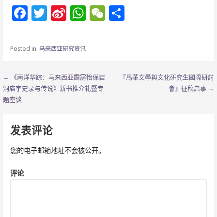
F
T
Si
W
W
分
ac
w
n
h
e
享
e
itt
a
at
C
Posted in:
马来西亚研究资讯
b
er
W
s
h
o
ei
A
at
文
← 《南洋华踪：马来西亚霹雳怡保岩
​『馬華文學與文化研究生國際研討
o
b
p
洞庙宇史录与传说》新书推介礼暨专
會』征稿启事 →
章
题座谈
k
o
p
导
发表评论
航
您的电子邮箱地址不会被公开。
评论