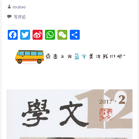
toutiao
写评论
F
T
Si
W
W
分
ac
w
n
h
e
享
e
itt
a
at
C
b
er
W
s
h
o
ei
A
at
o
b
p
k
o
p