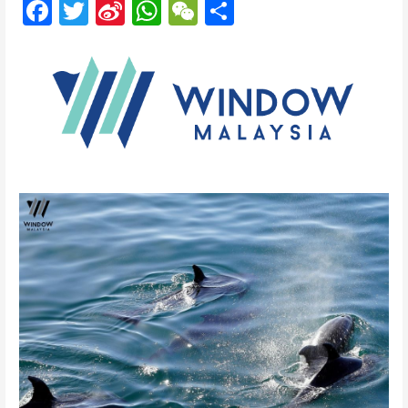
F
T
Si
W
W
分
ac
w
n
h
e
享
e
itt
a
at
C
b
er
W
s
h
o
ei
A
at
o
b
p
k
o
p