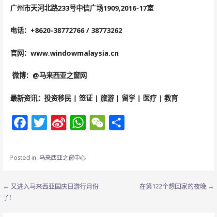
广州市天河北路
233
号中信广场
1909,2016-17
室
电话：
+8620-38772766 / 38773262
官网：
www.windowmalaysia.cn
微博：
@
马来西亚之窗网
最新资讯：投资移民
|
签证
|
旅游
|
留学
|
医疗
|
教育
F
T
Si
W
W
分
ac
w
n
h
e
享
e
itt
a
at
C
Posted in:
马来西亚之窗中心
b
er
W
s
h
o
ei
A
at
文
← 又进入马来西亚国庆日游行月份
在第122个想回家的夜晚 →
o
b
p
了！
章
k
o
p