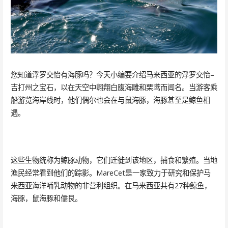
您知道浮罗交怡有海豚吗？今天小编要介绍马来西亚的浮罗交怡–
吉打州之宝石，以在天空中翱翔白腹海雕和栗鸢而闻名。当游客乘
船游览海岸线时，他们偶尔也会在与鼠海豚，海豚甚至是鲸鱼相
遇。
这些生物统称为鲸豚动物，它们迁徙到该地区，捕食和繁殖。当地
渔民经常看到他们的踪影。MareCet是一家致力于研究和保护马
来西亚海洋哺乳动物的非营利组织。在马来西亚共有27种鲸鱼，
海豚，鼠海豚和儒艮。