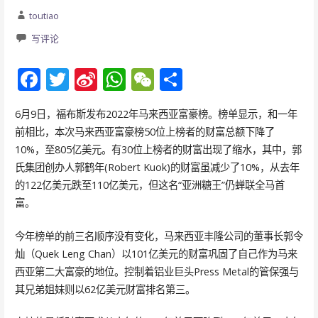
toutiao
写评论
F
T
Si
W
W
分
ac
w
n
h
e
享
6月9日，福布斯发布2022年马来西亚富豪榜。榜单显示，和一年
e
itt
a
at
C
前相比，本次马来西亚富豪榜50位上榜者的财富总额下降了
b
er
W
s
h
10%，至805亿美元。有30位上榜者的财富出现了缩水，其中，郭
o
ei
A
at
氏集团创办人郭鹤年(Robert Kuok)的财富虽减少了10%，从去年
o
b
p
的122亿美元跌至110亿美元，但这名“亚洲糖王”仍蝉联全马首
富。
k
o
p
今年榜单的前三名顺序没有变化，马来西亚丰隆公司的董事长郭令
灿（Quek Leng Chan）以101亿美元的财富巩固了自己作为马来
西亚第二大富豪的地位。控制着铝业巨头Press Metal的管保强与
其兄弟姐妹则以62亿美元财富排名第三。