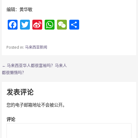
编辑：黄华敏
F
T
Si
W
W
分
ac
w
n
h
e
享
e
itt
a
at
C
Posted in:
马来西亚新闻
b
er
W
s
h
o
ei
A
at
文
← 马来西亚华人都很富裕吗？马来人
o
b
p
都很懒惰吗？
章
k
o
p
导
发表评论
航
您的电子邮箱地址不会被公开。
评论