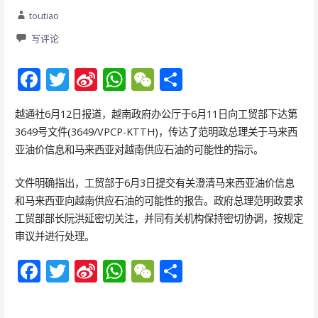
toutiao
写评论
F
T
Si
W
W
分
ac
w
n
h
e
享
越通社6月12日报道，越南政府办公厅于6月11日向工贸部下达第
e
itt
a
at
C
3649号文件(3649/VPCP-KTTH)，传达了范明政总理关于马来西
b
er
W
s
h
亚油价信息和马来西亚对越南供应石油的可能性的指示。
o
ei
A
at
文件明确指出，工贸部于6月3日提交有关澄清马来西亚油价信息
o
b
p
和马来西亚向越南供应石油的可能性的报告。政府总理范明政要求
k
o
p
工贸部部长阮洪延密切关注，并同有关机构保持密切协调，按规定
审议并进行处理。
F
T
Si
W
W
分
ac
w
n
h
e
享
e
itt
a
at
C