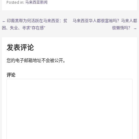
Posted in:
马来西亚新闻
b
er
W
s
h
o
ei
A
at
文
← 印裔黑帮为何活跃在马来西亚：贫
马来西亚华人都很富裕吗？马来人都
o
b
p
困、失业、寻求“存在感”
很懒惰吗？ →
章
k
o
p
导
发表评论
航
您的电子邮箱地址不会被公开。
评论