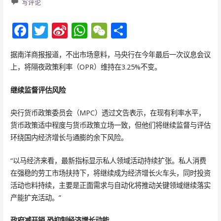
写评论
F
T
Si
W
W
分
ac
w
n
h
e
享
据南洋商报报道，不出市场意料，马央行在今年最后一次议息会议
e
itt
a
at
C
上，将隔夜政策利率（OPR）维持在3.25%不变。
b
er
W
s
h
o
ei
A
at
继续监督评估风险
o
b
p
央行货币政策委员会（MPC）透过文告表示，在现有利率水平，
k
o
p
货币政策适中程度与货币政策立场一致，但他们将继续监督与评估
环绕国内经济增长与通膨的余下风险。
“以马经济来看，最新指标显示私人领域活动持续扩张。私人消费
在强稳的劳工市场扶持下，将继续成为经济增长火车头，同时投资
活动也料持续，主要是正面需求与自动化将推动关键领域继续落实
产能扩充活动。”
政府减开销 恐抑制经济增长动能