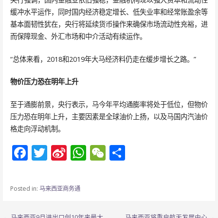
缓冲水平运作，同时国内经济稳定增长、低失业率和经常账盈余等
基本面韧性犹在，央行将延续货币操作来确保市场流动性充裕，进
而保障现金、外汇市场和中介活动有续运作。
“总体来看，2018和2019年大马经济料仍走在缓步增长之路。”
物价压力恐在明年上升
至于通膨前景，央行表示，马今年平均通膨率将处于低位，但物价
压力恐在明年上升，主要因素是全球油价上扬，以及马国内汽油价
格走向浮动机制。
F
T
Si
W
W
分
ac
w
n
h
e
享
e
itt
a
at
C
Posted in:
马来西亚商务通
b
er
W
s
h
o
ei
A
at
← 马来西亚9月进出口创10年来最大
马来西亚将重启航天发展中心 →