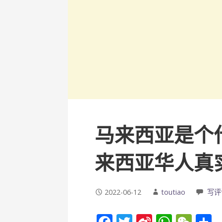
马来西亚是个
来西亚华人真
2022-06-12
toutiao
写评
F
T
Si
W
W