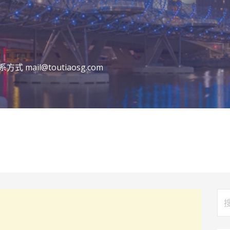
ail@toutiaosg.com
搜
索