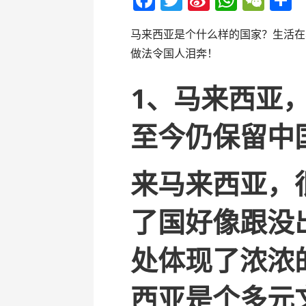
ac
w
n
h
e
马来西亚是个什么样的国家？生活在
e
itt
a
at
C
做法令国人泪奔！
b
er
W
s
h
o
ei
A
at
1、马来西亚
o
b
p
k
o
p
至今仍保留中
来马来西亚，
了国好像跟没
处体现了浓浓
西亚是个多元