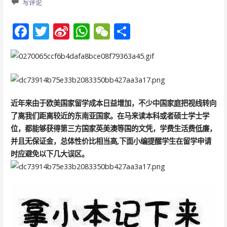
写评论
F
T
Si
W
W
分
ac
w
n
h
e
享
e
itt
a
at
C
b
er
W
s
h
o
ei
A
at
近年来由于欧美国家留学成本日益增加，不少中国家庭把视线转向
o
b
p
了离我们距离较近的东南亚国家。在马来读本科或者硕士学士学
k
o
p
位，都能够获得第三方国家英美澳等国的文凭，学费生活费低廉，
并且无保证金，总体性价比相当高,下面小编提醒学生在留学申请
时应避免以下几大误区。