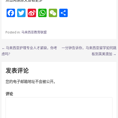
F
T
Si
W
W
分
ac
w
n
h
e
享
e
itt
a
at
C
Posted in:
马来西亚教育联盟
b
er
W
s
h
o
ei
A
at
文
← 马来西亚护理专业人才紧缺，你考
一分钟告诉你，马来西亚留学如何跳
o
b
p
虑吗?
板到英美澳加 →
章
k
o
p
导
发表评论
航
您的电子邮箱地址不会被公开。
评论