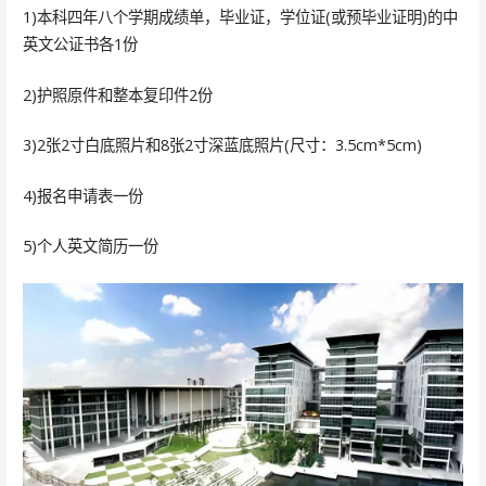
1)本科四年八个学期成绩单，毕业证，学位证(或预毕业证明)的中
英文公证书各1份
2)护照原件和整本复印件2份
3)2张2寸白底照片和8张2寸深蓝底照片(尺寸：3.5cm*5cm)
4)报名申请表一份
5)个人英文简历一份