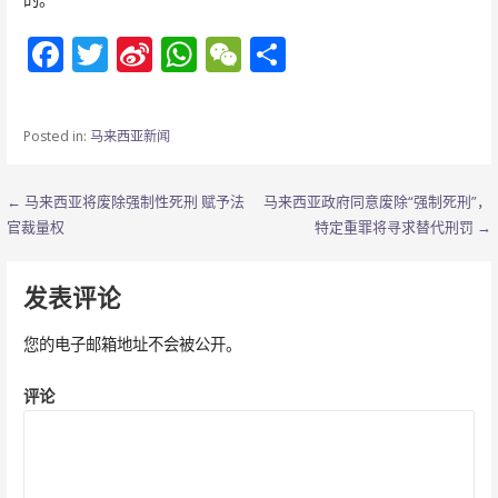
F
T
Si
W
W
分
ac
w
n
h
e
享
e
itt
a
at
C
Posted in:
马来西亚新闻
b
er
W
s
h
o
ei
A
at
文
← 马来西亚将废除强制性死刑 赋予法
马来西亚政府同意废除“强制死刑”，
o
b
p
官裁量权
特定重罪将寻求替代刑罚 →
章
k
o
p
导
发表评论
航
您的电子邮箱地址不会被公开。
评论