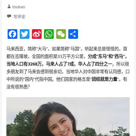
toutiao
写评论
F
T
Si
W
W
分
ac
w
n
h
e
享
马来西亚，简称“大马”，如果简称“马国”，听起来总是怪怪的，首
e
itt
a
at
C
都在吉隆坡，全国的面积是33万平方公里，
分成“东马”和“西马”，
b
er
W
s
h
当地人口有3268万，马来人占了7成，华人占了四分之一
，所以很
o
ei
A
at
多朋友到了马来会感到很亲切，当地华人对中国非常有认同感，口
o
b
p
中所说的“国内”代指中国。他们国家的格言是“
团结就是力量
”。有
没有很熟悉？
k
o
p