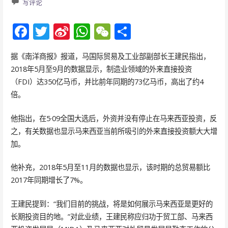
写评论
F
T
Si
W
W
分
ac
w
n
h
e
享
据《南洋商报》报道，马国际贸易及工业部副部长王建民指出，
e
itt
a
at
C
2018年5月至9月的数据显示，制造业领域的外来直接投资
b
er
W
s
h
（FDI）达350亿马币，并比前年同期的73亿马币，高出了约4
o
ei
A
at
倍。
o
b
p
他指出，在5·09全国大选后，外资并没有停止在马来西亚投资，反
k
o
p
之，有关数据也显示马来西亚当前所吸引的外来直接投资额大大增
加。
他补充，2018年5月至11月的数据也显示，该时期的总贸易额比
2017年同期增长了7%。
王建民提到：“我们目前的挑战，将是如何展示马来西亚是更好的
长期投资目的地。”对此业绩，王建民称应归功于贸工部、马来西