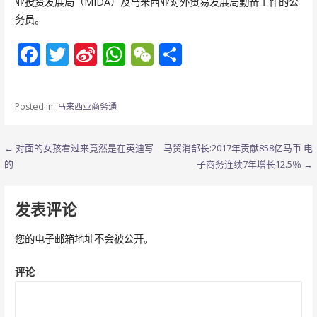
亚投资发展局（MIDA）及马来西亚对外贸易发展局勤奋工作的公
务员。
F
T
Si
W
W
分
ac
w
n
h
e
享
e
itt
a
at
C
Posted in:
马来西亚商务通
b
er
W
s
h
o
ei
A
at
文
← 对面的女孩看过来竟然是在英迪写
马贸消部长:2017年贡献858亿马币 电
o
b
p
的
子商务连续7年增长12.5％ →
章
k
o
p
导
发表评论
航
您的电子邮箱地址不会被公开。
评论